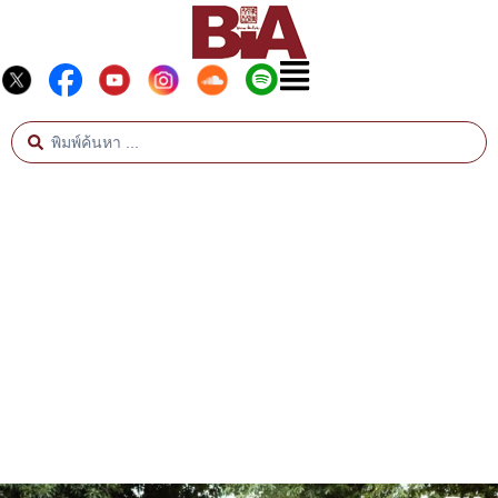
หอจดหมายเหตุพุทธทาส อินทปัญโญ
สืบสานปณิธาน พุทธทาสภิกขุ
ีสติด้วย มิเช่นนั้น
Inconvenient Truth - 
ี - พระไพศาล วิ
อาสาฬหบูชาปาฐกถา - พุทธทาสภิกขุ
พุทธศาสนาที่ชาวพุทธ (
อยากได้ยิน