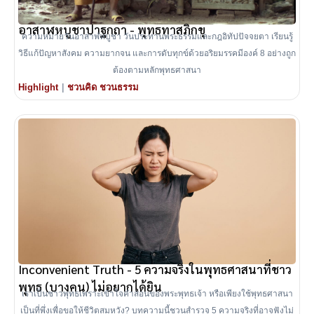
อาสาฬหบูชาปาฐกถา - พุทธทาสภิกขุ
ความหมายวันอาสาฬหบูชา วันประทานพระธรรมและกฎอิทัปปัจจยตา เรียนรู้
วิธีแก้ปัญหาสังคม ความยากจน และการดับทุกข์ด้วยอริยมรรคมีองค์ 8 อย่างถูก
ต้องตามหลักพุทธศาสนา
|
Highlight
ชวนคิด ชวนธรรม
Inconvenient Truth - 5 ความจริงในพุทธศาสนาที่ชาว
พุทธ (บางคน) ไม่อยากได้ยิน
เราเป็นชาวพุทธเพราะเข้าใจคำสอนของพระพุทธเจ้า หรือเพียงใช้พุทธศาสนา
เป็นที่พึ่งเพื่อขอให้ชีวิตสมหวัง? บทความนี้ชวนสำรวจ 5 ความจริงที่อาจฟังไม่