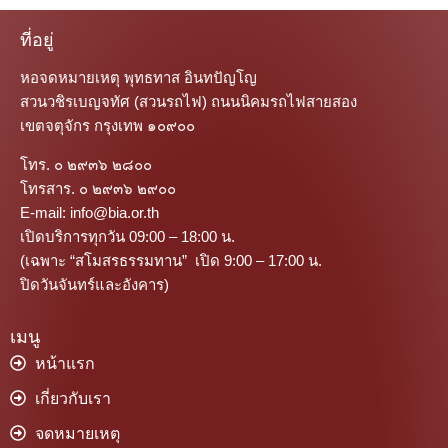
ที่อยู่
หอจดหมายเหตุ พุทธทาส อินทปัญโญ
สวนวชิรเบญจทัศ (สวนรถไฟ) ถนนนิคมรถไฟสายสอง
เขตจตุจักร กรุงเทพ ๑๐๙๐๐
โทร. ๐ ๒๙๓๖ ๒๘๐๐
โทรสาร. ๐ ๒๙๓๖ ๒๙๐๐
E-mail: info@bia.or.th
เปิดบริการทุกวัน 09:00 – 18:00 น.
(เฉพาะ “สโมสรธรรมทาน” เปิด 9:00 – 17:00 น.
ปิดวันจันทร์และอังคาร)
เมนู
หน้าแรก
เกี่ยวกับเรา
จดหมายเหตุ