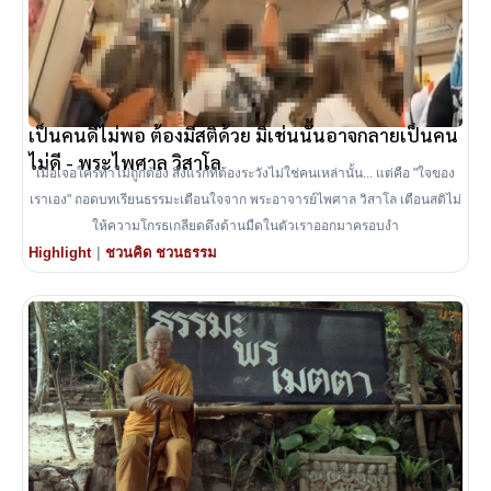
เป็นคนดีไม่พอ ต้องมีสติด้วย มิเช่นนั้นอาจกลายเป็นคน
ไม่ดี - พระไพศาล วิสาโล
เมื่อเจอใครทำไม่ถูกต้อง สิ่งแรกที่ต้องระวังไม่ใช่คนเหล่านั้น... แต่คือ "ใจของ
เราเอง" ถอดบทเรียนธรรมะเตือนใจจาก พระอาจารย์ไพศาล วิสาโล เตือนสติไม่
ให้ความโกรธเกลียดดึงด้านมืดในตัวเราออกมาครอบงำ
|
Highlight
ชวนคิด ชวนธรรม