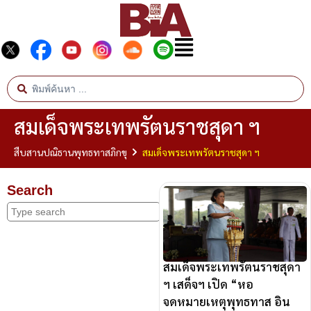
สมเด็จพระเทพรัตนราชสุดา ฯ
สืบสานปณิธานพุทธทาสภิกขุ
สมเด็จพระเทพรัตนราชสุดา ฯ
Search
สมเด็จพระเทพรัตนราชสุดา
ฯ เสด็จฯ เปิด “หอ
จดหมายเหตุพุทธทาส อิน