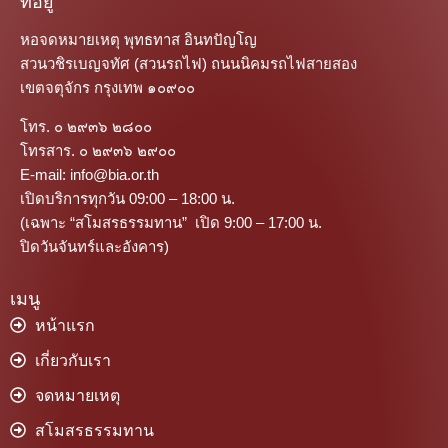
ที่อยู่
หอจดหมายเหตุ พุทธทาส อินทปัญโญ
สวนวชิรเบญจทัศ (สวนรถไฟ) ถนนนิคมรถไฟสายสอง
เขตจตุจักร กรุงเทพ ๑๐๙๐๐
โทร. ๐ ๒๙๓๖ ๒๘๐๐
โทรสาร. ๐ ๒๙๓๖ ๒๙๐๐
E-mail: info@bia.or.th
เปิดบริการทุกวัน 09:00 – 18:00 น.
(เฉพาะ “สโมสรธรรมทาน” เปิด 9:00 – 17:00 น.
ปิดวันจันทร์และอังคาร)
เมนู
หน้าแรก
เกี่ยวกับเรา
จดหมายเหตุ
สโมสรธรรมทาน