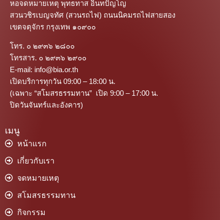
หอจดหมายเหตุ พุทธทาส อินทปัญโญ
สวนวชิรเบญจทัศ (สวนรถไฟ) ถนนนิคมรถไฟสายสอง
เขตจตุจักร กรุงเทพ ๑๐๙๐๐
โทร. ๐ ๒๙๓๖ ๒๘๐๐
โทรสาร. ๐ ๒๙๓๖ ๒๙๐๐
E-mail: info@bia.or.th
เปิดบริการทุกวัน 09:00 – 18:00 น.
(เฉพาะ “สโมสรธรรมทาน” เปิด 9:00 – 17:00 น.
ปิดวันจันทร์และอังคาร)
เมนู
หน้าแรก
เกี่ยวกับเรา
จดหมายเหตุ
สโมสรธรรมทาน
กิจกรรม