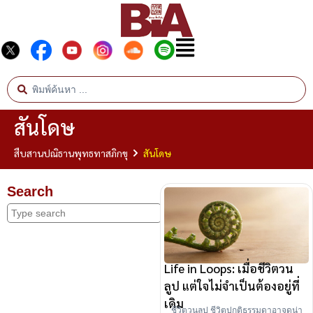
สันโดษ
สืบสานปณิธานพุทธทาสภิกขุ
สันโดษ
Search
Life in Loops: เมื่อชีวิตวน
ลูป แต่ใจไม่จำเป็นต้องอยู่ที่
เดิม
ชีวิตวนลูป ชีวิตปกติธรรมดาอาจดูน่า