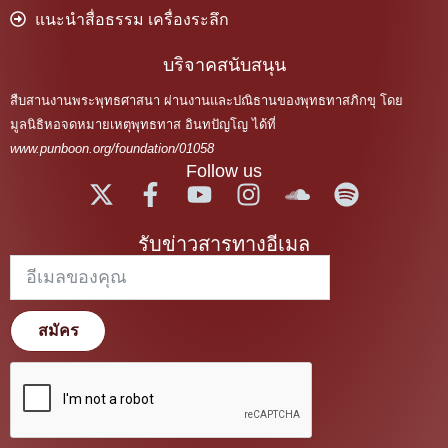
แนะนำสื่อธรรม เครื่องระลึก
บริจาคสนับสนุน
สืบสานงานพระพุทธศาสนา ผ่านงานและปณิธานของพุทธทาสภิกขุ โดย
มูลนิธิหอจดหมายเหตุพุทธทาส อินทปัญโญ ได้ที่
www.punboon.org/foundation/01058
Follow us
รับข่าวสารทางอีเมล
สมัคร