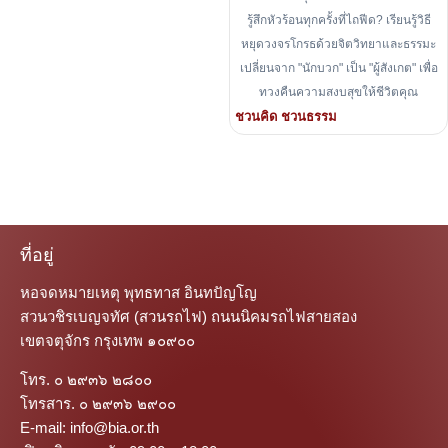
รู้สึกหัวร้อนทุกครั้งที่ไถฟีด? เรียนรู้วิธี
หยุดวงจรโกรธด้วยจิตวิทยาและธรรมะ
เปลี่ยนจาก "นักบวก" เป็น "ผู้สังเกต" เพื่อ
ทวงคืนความสงบสุขให้ชีวิตคุณ
ชวนคิด ชวนธรรม
ที่อยู่
หอจดหมายเหตุ พุทธทาส อินทปัญโญ
สวนวชิรเบญจทัศ (สวนรถไฟ) ถนนนิคมรถไฟสายสอง
เขตจตุจักร กรุงเทพ ๑๐๙๐๐
โทร. ๐ ๒๙๓๖ ๒๘๐๐
โทรสาร. ๐ ๒๙๓๖ ๒๙๐๐
E-mail: info@bia.or.th