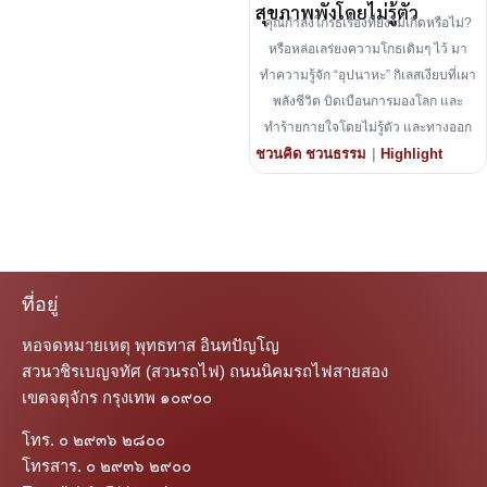
สุขภาพพังโดยไม่รู้ตัว
คุณกำลังโกรธเรื่องที่ยังไม่เกิดหรือไม่?
หรือหล่อเลร่ยงความโกธเดิมๆ ไว้ มา
ทำความรู้จัก “อุปนาหะ” กิเลสเงียบที่เผา
พลังชีวิต บิดเบือนการมองโลก และ
ทำร้ายกายใจโดยไม่รู้ตัว และทางออก
|
ชวนคิด ชวนธรรม
Highlight
ที่อยู่
หอจดหมายเหตุ พุทธทาส อินทปัญโญ
สวนวชิรเบญจทัศ (สวนรถไฟ) ถนนนิคมรถไฟสายสอง
เขตจตุจักร กรุงเทพ ๑๐๙๐๐
โทร. ๐ ๒๙๓๖ ๒๘๐๐
โทรสาร. ๐ ๒๙๓๖ ๒๙๐๐