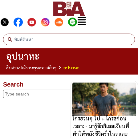
อุปนาหะ
สืบสานปณิธานพุทธทาสภิกขุ
อุปนาหะ
Search
โกรธวนๆ ไป + โกรธก่อน
เวลา: - มารู้จักกิเลสเงียบที่
ทำให้พลังชีวิตรั่วไหลและ