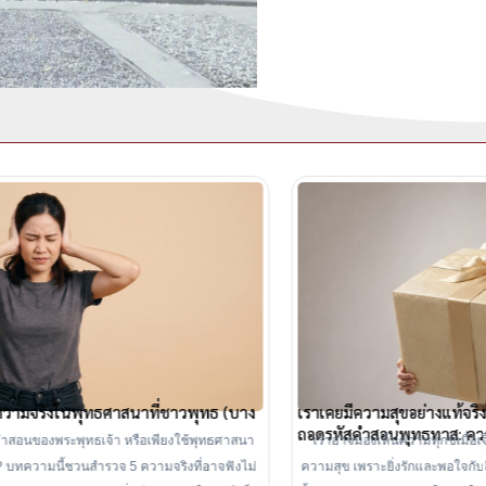
เราเคยมีความสุขอย่างแท้จริงไหม? เมื่อความสุขเจือทุกข์ —
ถอดรหัสคำสอนพุทธทาส: ความสุขเป็นเพียงสิ่งที่เรายินดีจะทน
เราอาจมองเห็นความทุกข์เมื่อเจ็บปวด แต่กลับมองไม่เห็นภาระที่ซ่อนอยู่ใน
ความสุข เพราะยิ่งรักและพอใจกับสิ่งใด เราก็ยิ่งต้องคอยรักษาและกลัวสูญเสียสิ่ง