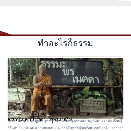
ทำอะไรก็ธรรม
อาสาฬหบูชาปาฐกถา - พุทธทาสภิกขุ
ความหมายวันอาสาฬหบูชา วันประทานพระธรรมและกฎอิทัปปัจจยตา เรียนรู้
วิธีแก้ปัญหาสังคม ความยากจน และการดับทุกข์ด้วยอริยมรรคมีองค์ 8 อย่างถูก