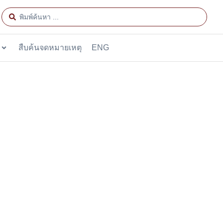
สืบค้นจดหมายเหตุ
ENG
นทปัญโญ