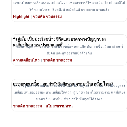
เราเอง" ถอดบทเรียนธรรมะเตือนใจจาก พระอาจารย์ไพศาล วิสาโล เตือนสติไม่
ให้ความโกรธเกลียดดึงด้านมืดในตัวเราออกมาครอบงำ
|
Highlight
ชวนคิด ชวนธรรม
“อยู่เย็น เป็นประโยชน์” : ชีวิตและมรดกทางปัญญาของ
ศ.เกียรติคุณ นพ.ประเวศ วะสี
ศ.เกียรติคุณ นพ.ประเวศ วะสี ปราชญ์แห่งแผ่นดิน กับการเชื่อมวิทยาศาสตร์
สังคม และพุทธธรรมเข้าด้วยกัน
|
ความเคลื่อนไหว
ชวนคิด ชวนธรรม