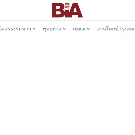
โมสรธรรมทาน
พุทธทาส
เผยแผ่
สวนโมกข์กรุงเทพ
ายเหตุพุทธทาส อิ