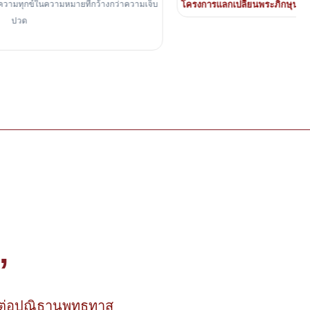
|
โครงการแลกเปลี่ยนพระภิกษุนานาชาติบาลีสันสกฤต
Highlight
”
ต่อปณิธานพุทธทาส