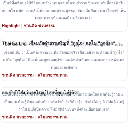
เป็นที่พึ่งเพื่อขอให้ชีวิตสมหวัง? บทความนี้ชวนสำรวจ 5 ความจริงที่อาจฟังไม่
สบายใจ แต่พาเรากลับไปหาแก่นแท้ของพุทธศาสนา นั่นคือการเข้าใจทุกข์ เห็น
เหตุแห่งทุกข์ และลงมือเปลี่ยนตนเอง
|
Highlight
ชวนคิด ชวนธรรม
Thai Baiting: เตือนภัยคำสรรเสริญที่ “ถูกใจ” แต่ไม่ “ถูกต้อง”
พระไพศาล วิสาโล ชี้ปรากฏการณ์ Thai baiting หรือ “ตกเบ็ดคนไทย” บนโซ
เชียลมีเดีย ว่าเป็นเพียงการอวยเพื่อเรียกยอดวิว เตือนอย่าหลงคำชมที่ “ถูกใจ”
แต่ไม่ “ถูกต้อง” มิฉะนั้นจะถูกหลอกง่าย เสพติดคำเยินยอ และละเลยการพัฒนา
ตนเองและสังคม
|
ชวนคิด ชวนธรรม
สโมสรธรรมทาน