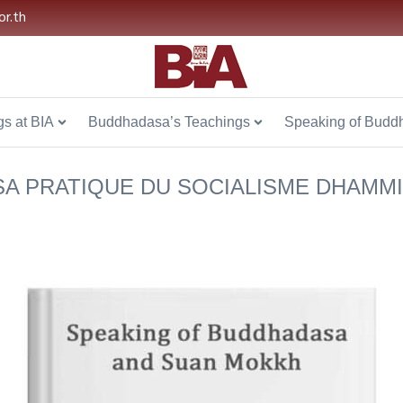
or.th
s at BIA
Buddhadasa’s Teachings
Speaking of Budd
SA PRATIQUE DU SOCIALISME DHAMM