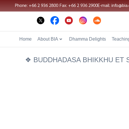
Phone: +66 2 936 2800
Fax: +66 2 936 2900
E-mail: info@bia.
Home
About BIA
Dhamma Delights
Teaching
❖ BUDDHADASA BHIKKHU ET 