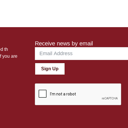
Receive news by email
ed th
f you are
Sign Up