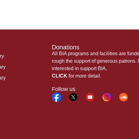
Donations
All BIA programs and facilities are fund
ry
rough the support of generous patrons. I
ary
interested in support BIA,
CLICK
for more detail.
ary
Follow us