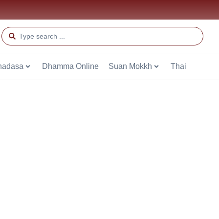
hadasa
Dhamma Online
Suan Mokkh
Thai