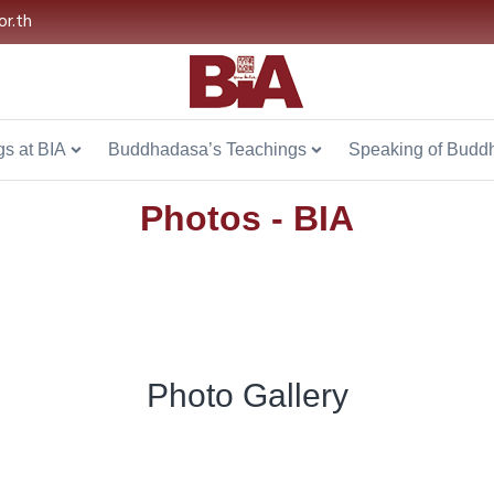
or.th
s at BIA
Buddhadasa’s Teachings
Speaking of Budd
Photos - BIA
Photo Gallery