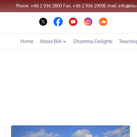
Phone: +66 2 936 2800
Fax: +66 2 936 2900
E-mail: info@bia.
Home
About BIA
Dhamma Delights
Teaching