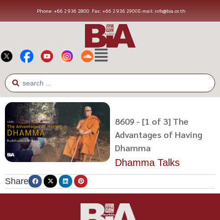
Phone: +66 2 936 2800
Fax: +66 2 936 2900
E-mail: info@bia.or.th
8609 - [1 of 3] The
Advantages of Having
Dhamma
Dhamma Talks
Share