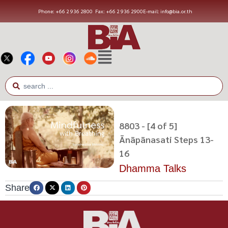
Phone: +66 2 936 2800
Fax: +66 2 936 2900
E-mail: info@bia.or.th
8803 - [4 of 5]
Ānāpānasati Steps 13-
16
Dhamma Talks
Share