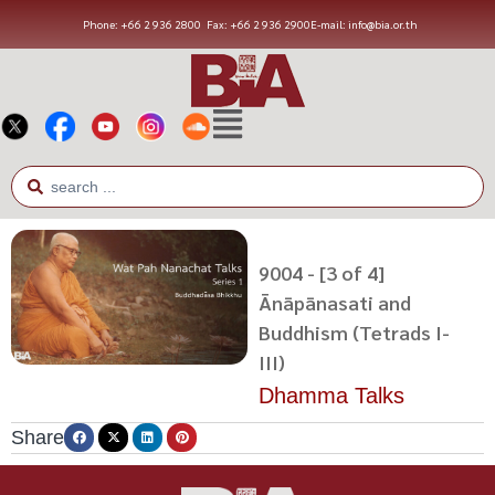
Phone: +66 2 936 2800
Fax: +66 2 936 2900
E-mail: info@bia.or.th
9004 - [3 of 4]
Ānāpānasati and
Buddhism (Tetrads I-
III)
Dhamma Talks
Share