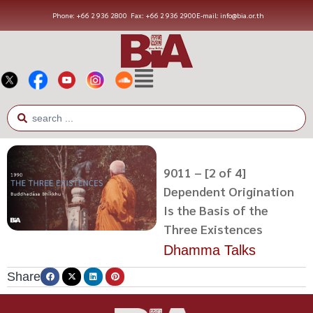
Phone: +66 2 936 2800
Fax: +66 2 936 2900
E-mail: info@bia.or.th
9011 – [2 of 4]
Dependent Origination
Is the Basis of the
Three Existences
Dhamma Talks
Share