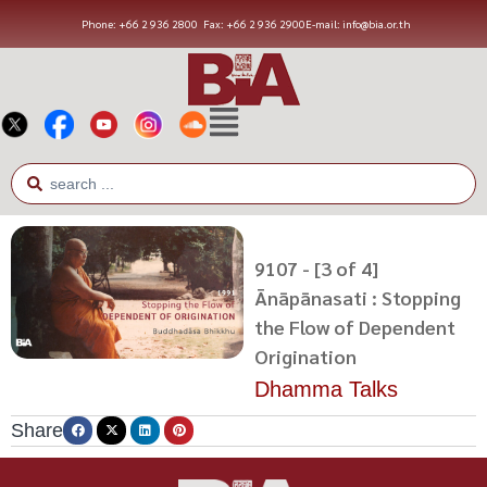
Phone: +66 2 936 2800
Fax: +66 2 936 2900
E-mail: info@bia.or.th
9107 - [3 of 4]
Ānāpānasati : Stopping
the Flow of Dependent
Origination
Dhamma Talks
Share