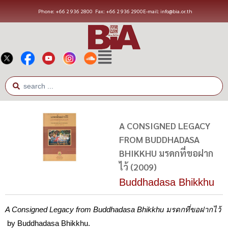
Phone: +66 2 936 2800
Fax: +66 2 936 2900
E-mail: info@bia.or.th
A CONSIGNED LEGACY
FROM BUDDHADASA
BHIKKHU มรดกที่ขอฝาก
ไว้ (2009)
Buddhadasa Bhikkhu
A Consigned Legacy from Buddhadasa Bhikkhu
มรดกที่ขอฝากไว้
by Buddhadasa Bhikkhu.