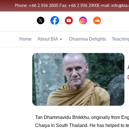
Phone: +66 2 936 2800
Fax: +66 2 936 2900
E-mail: info@bia.
Home
About BIA
Dhamma Delights
Teaching
Tan Dhammavidu Bhikkhu, originally from Eng
Chaiya in South Thailand. He has helped to t