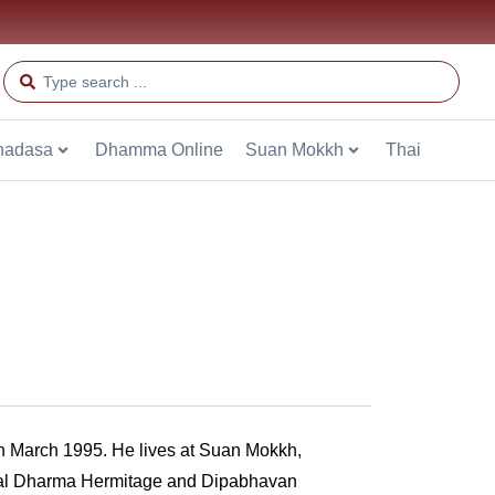
hadasa
Dhamma Online
Suan Mokkh
Thai
n March 1995. He lives at Suan Mokkh,
ional Dharma Hermitage and Dipabhavan