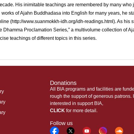
 decade. His inimitable teachings are remembered by many who jo
e works of Ajahn Buddhadasa into English for many years, he sta
nline (http://www.suanmokkh-idh.org/idh-readings.html). As his
The Dhamma Proclamation Series,” a multivolume collection of A
se teachings of different topics in this series.
Donations
All BIA programs and facilities are fund
ry
rough the support of generous patrons. I
ary
interested in support BIA,
CLICK
for more detail.
ary
Follow us