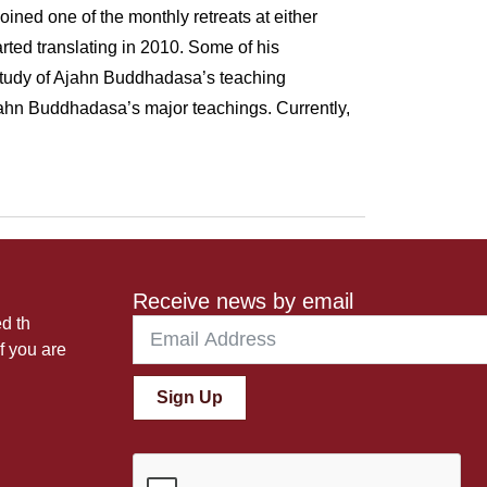
ined one of the monthly retreats at either
rted translating in 2010. Some of his
 study of Ajahn Buddhadasa’s teaching
jahn Buddhadasa’s major teachings. Currently,
Receive news by email
ed th
f you are
Sign Up