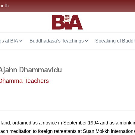
or.th
s at BIA
Buddhadasa’s Teachings
Speaking of Budd
Ajahn Dhammavidu
Dhamma Teachers
land, ordained as a novice in September 1994 and as a monk i
each meditation to foreign retreatants at Suan Mokkh Internat