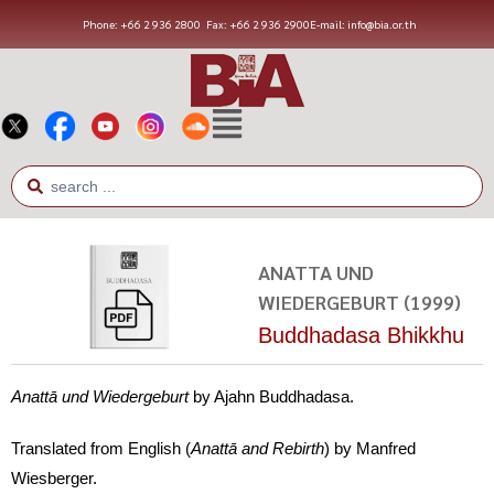
Phone: +66 2 936 2800
Fax: +66 2 936 2900
E-mail: info@bia.or.th
ANATTA UND
WIEDERGEBURT (1999)
Buddhadasa Bhikkhu
Anattā und Wiedergeburt
by Ajahn Buddhadasa.
Translated from English (
Anatt
ā
and Rebirth
) by Manfred
Wiesberger.