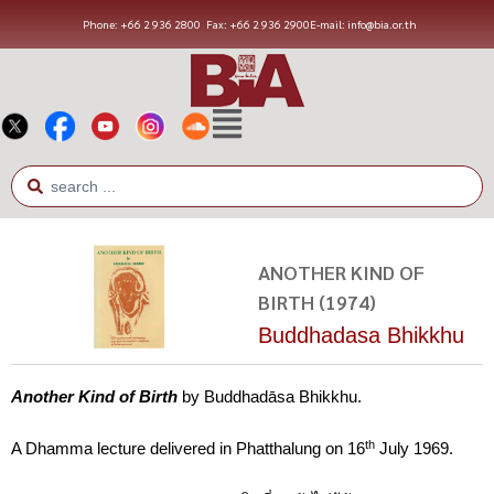
Phone: +66 2 936 2800
Fax: +66 2 936 2900
E-mail: info@bia.or.th
ANOTHER KIND OF
BIRTH (1974)
Buddhadasa Bhikkhu
Another Kind of Birth
by Buddhadāsa Bhikkhu.
th
A Dhamma lecture delivered in Phatthalung on 16
July 1969.