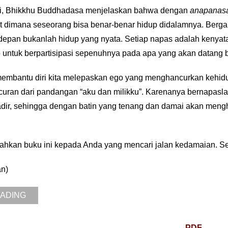
ni, Bhikkhu Buddhadasa menjelaskan bahwa dengan
anapanasa
t dimana seseorang bisa benar-benar hidup didalamnya. Bergan
depan bukanlah hidup yang nyata. Setiap napas adalah kenyata
 untuk berpartisipasi sepenuhnya pada apa yang akan datang b
embantu diri kita melepaskan ego yang menghancurkan kehidup
uran dari pandangan “aku dan milikku”. Karenanya bernapas
dir, sehingga dengan batin yang tenang dan damai akan meng
hkan buku ini kepada Anda yang mencari jalan kedamaian. S
n)
EADING
PDF