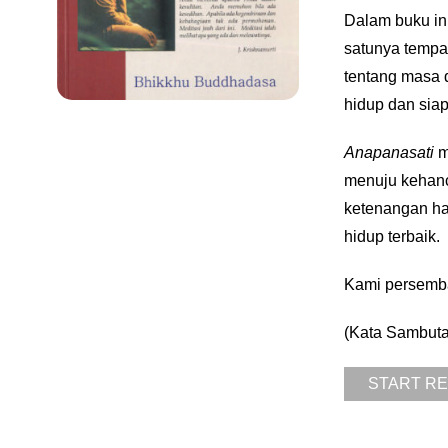
Dalam buku i
satunya tempa
tentang masa 
hidup dan siap
Anapanasati
m
menuju kehanc
ketenangan ha
hidup terbaik.
Kami persemba
(Kata Sambuta
START R