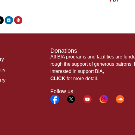
Donations
All BIA programs and facilities are fund
ry
rough the support of generous patrons. I
ary
interested in support BIA,
CLICK
for more detail.
ary
Follow us