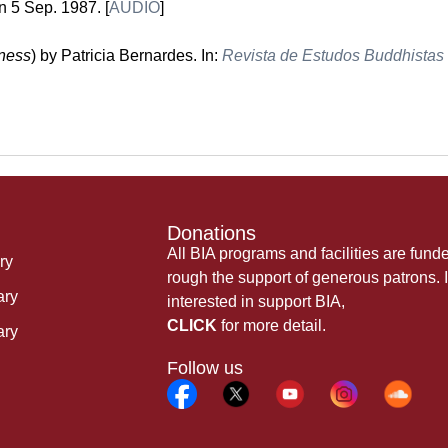
 5 Sep. 1987. [
AUDIO
]
hness
) by Patricia Bernardes. In:
Revista de Estudos Buddhistas
Donations
All BIA programs and facilities are fund
ry
rough the support of generous patrons. I
ary
interested in support BIA,
CLICK
for more detail.
ary
Follow us