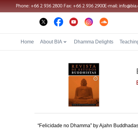
Phone: +66 2 936 2800
Fax: +66 2 936 2900
E-mail: info@bia.
Home
About BIA
Dhamma Delights
Teaching
“Felicidade no Dhamma” by Ajahn Buddhadas