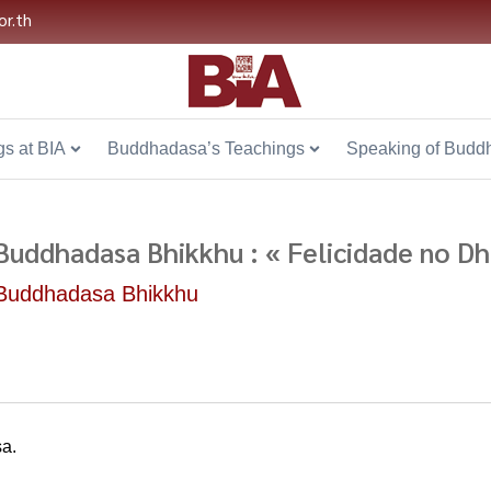
or.th
s at BIA
Buddhadasa’s Teachings
Speaking of Budd
Buddhadasa Bhikkhu : « Felicidade no 
Buddhadasa Bhikkhu
a.