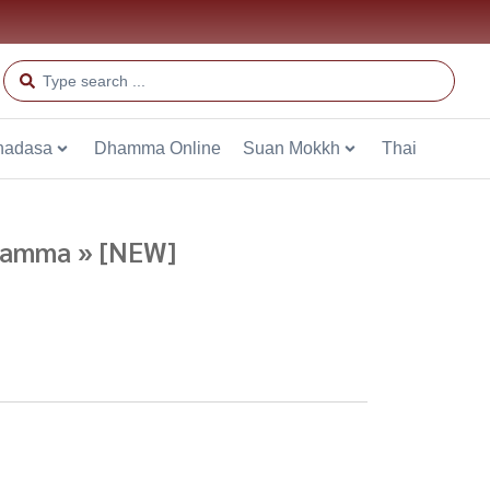
hadasa
Dhamma Online
Suan Mokkh
Thai
Dhamma » [NEW]