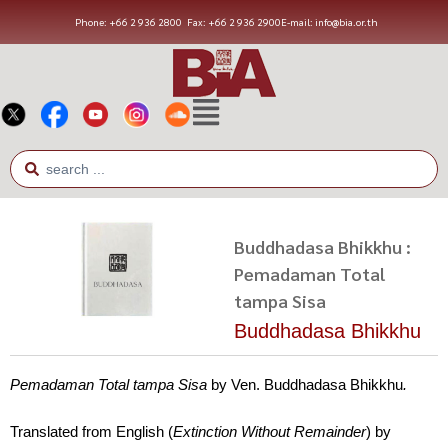
Phone: +66 2 936 2800
Fax: +66 2 936 2900
E-mail: info@bia.or.th
Buddhadasa Bhikkhu :
Pemadaman Total
tampa Sisa
Buddhadasa Bhikkhu
Pemadaman Total tampa Sisa
by Ven. Buddhadasa Bhikkhu
.
Translated from English (
Extinction Without Remainder
) by