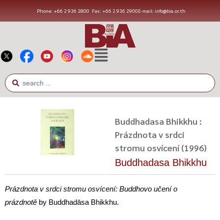
Phone: +66 2 936 2800
Fax: +66 2 936 2900
E-mail: info@bia.or.th
Buddhadasa Bhikkhu :
Prázdnota v srdci
stromu osvícení (1996)
Buddhadasa Bhikkhu
Prázdnota v srdci stromu osvícení: Buddhovo učení o
prázdnotě
by Buddhadāsa Bhikkhu.