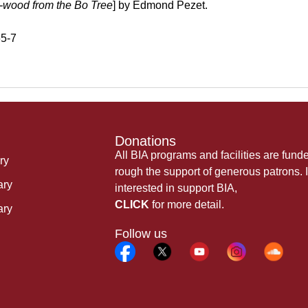
-wood from the Bo Tree
] by Edmond Pezet.
5-7
Donations
All BIA programs and facilities are fund
ry
rough the support of generous patrons. I
ary
interested in support BIA,
CLICK
for more detail.
ary
Follow us