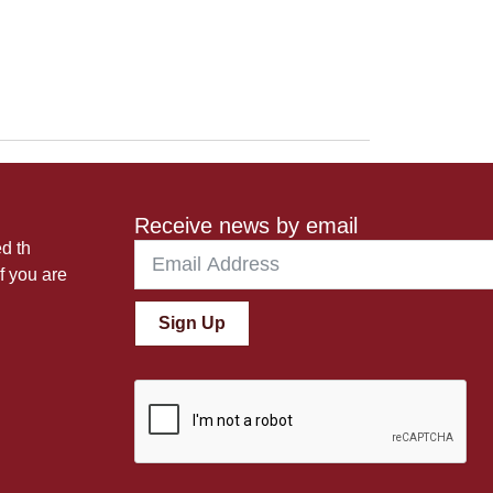
Receive news by email
ed th
f you are
Sign Up