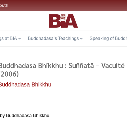
or.th
s at BIA
Buddhadasa’s Teachings
Speaking of Budd
Buddhadasa Bhikkhu : Suññatā – Vacuité
(2006)
Buddhadasa Bhikkhu
by Buddhadasa Bhikkhu.