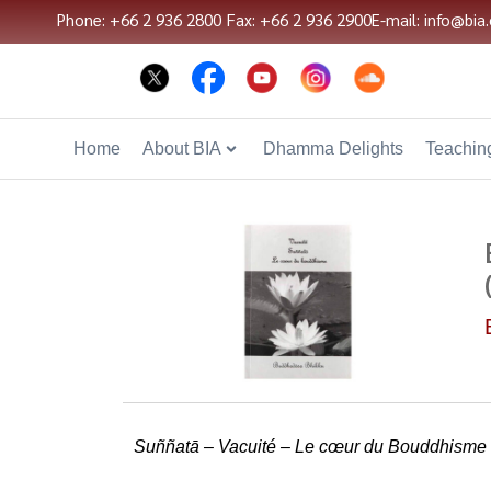
Phone: +66 2 936 2800
Fax: +66 2 936 2900
E-mail: info@bia.
Home
About BIA
Dhamma Delights
Teaching
Suññatā – Vacuité – Le cœur du Bouddhisme