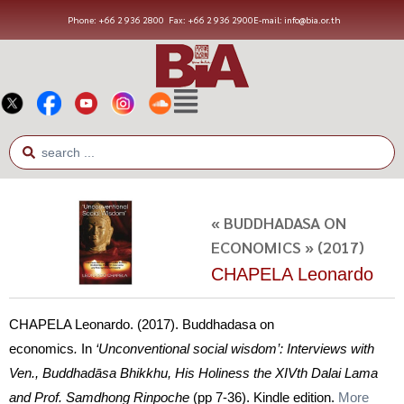
Phone: +66 2 936 2800
Fax: +66 2 936 2900
E-mail: info@bia.or.th
« BUDDHADASA ON
ECONOMICS » (2017)
CHAPELA Leonardo
CHAPELA Leonardo. (2017). Buddhadasa on
economics
.
In
‘Unconventional social wisdom’: Interviews with
Ven., Buddhadāsa Bhikkhu, His Holiness the XIVth Dalai Lama
and Prof. Samdhong Rinpoche
(pp 7-36). Kindle edition.
More