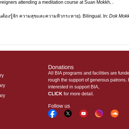
reigners attending a meditation course at Suan Mokkh, .
นต้องรู้จัก ความสุขและความหิวกระหาย). Bilingual. In:
Dok Mokk
Donations
All BIA programs and facilities are fund
ry
rough the support of generous patrons. I
ary
interested in support BIA,
CLICK
for more detail.
ary
Follow us