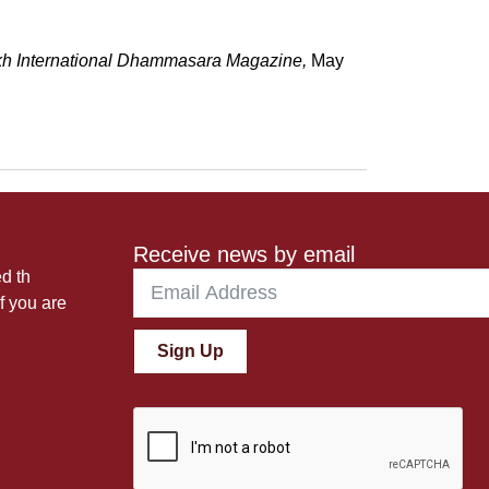
h International Dhammasara Magazine,
May
Receive news by email
ed th
f you are
Sign Up