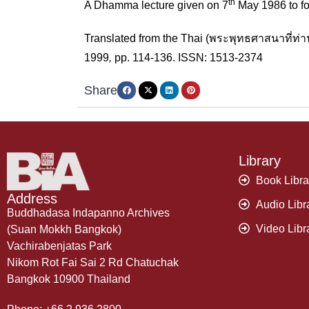
th
A Dhamma lecture given on 7
May 1986 to fo
Translated from the Thai (พระพุทธศาสนาที่ท่า
1999
,
pp. 114-136. ISSN: 1513-2374
Share
Library
Book Libra
Address
Audio Libr
Buddhadasa Indapanno Archives
Video Libr
(Suan Mokkh Bangkok)
Vachirabenjatas Park
Nikom Rot Fai Sai 2 Rd Chatuchak
Bangkok 10900 Thailand