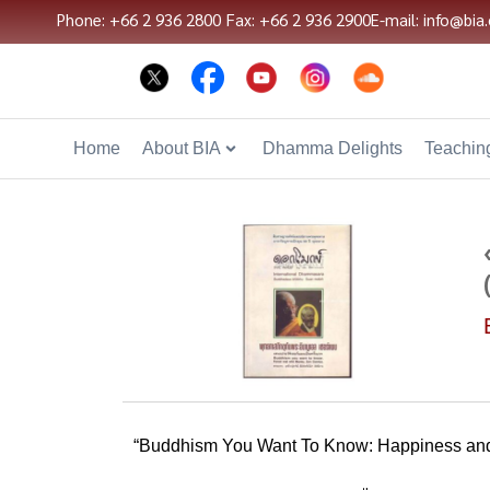
Phone: +66 2 936 2800
Fax: +66 2 936 2900
E-mail: info@bia.
Home
About BIA
Dhamma Delights
Teaching
“Buddhism You Want To Know: Happiness an