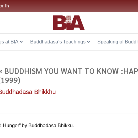
or.th
s at BIA
Buddhadasa’s Teachings
Speaking of Budd
« BUDDHISM YOU WANT TO KNOW :HAP
(1999)
Buddhadasa Bhikkhu
d Hunger” by Buddhadasa Bhikku.