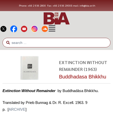
Phone: +66 2 936 2800
Fax: +66 2 936 2900
E-mail: info@bia.or.th
EXTINCTION WITHOUT
REMAINDER (1963)
Buddhadasa Bhikkhu
Extinction Without Remainder
by Buddhadāsa Bhikkhu.
Translated by Prieb Bunnag & Dr. R. Excell. 1963. 9
p. [
ARCHIVE
]