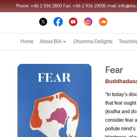
Phone: +66 2 936 2800
Fax: +66 2 936 2900
E-mail: info@bia.
Home
About BIA
Dhamma Delights
Teaching
Fear
Buddhadasa
“In today’s dis
that fear ought
(
kodha
and
do
consider fear a
pollute mind’s 