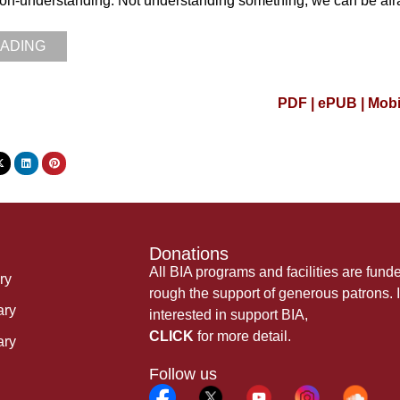
non-understanding. Not understanding something, we can be afrai
EADING
PDF |
ePUB |
Mob
Donations
All BIA programs and facilities are fund
ry
rough the support of generous patrons. I
ary
interested in support BIA,
CLICK
for more detail.
ary
Follow us