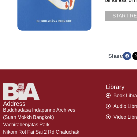
blindness, of 
START R
Share
Library
Book Libra
Address
Audio Libr
Buddhadasa Indapanno Archives
Video Libr
(Suan Mokkh Bangkok)
Vachirabenjatas Park
Nikom Rot Fai Sai 2 Rd Chatuchak