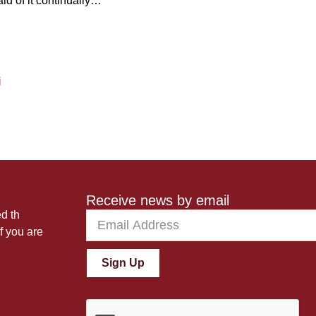
d of it continually…”
i
Receive news by email
ed th
f you are
Sign Up