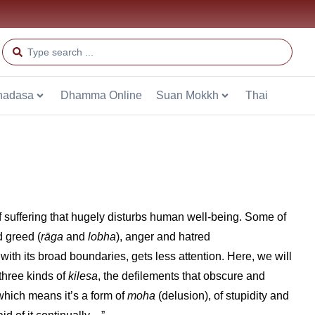
hadasa
Dhamma Online
Suan Mokkh
Thai
 of suffering that hugely disturbs human well-being. Some of
d greed (
rāga
and
lobha
), anger and hatred
, with its broad boundaries, gets less attention. Here, we will
 three kinds of
kilesa
, the defilements that obscure and
 which means it’s a form of
moha
(delusion), of stupidity and