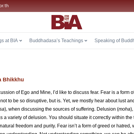
or.th
s at BIA
Buddhadasa’s Teachings
Speaking of Budd
 Bhikkhu
cussion of Ego and Mine, I’d like to discuss fear. Fear is a form
 not to be so disruptive, but is. Yet, we mostly hear about lust an
sa
), when discussing the sources of suffering. Delusion (
moha
)
s a variety of delusion. You should situate it correctly within the
natural freedom and purity. Fear isn’t a form of greed or hatred,