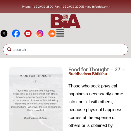
Phone: +66 2 936 2800
Fax: +66 2 936 2900
E-mail: info@bia.or.th
Food for Thought – 27 –
Buddhadasa Bhikkhu
Those who seek physical
happiness necessarily come
into conflict with others,
because physical happiness
comes at the expense of
others or is obtained by