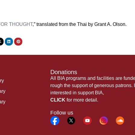
FOR THOUGHT
,” translated from the Thai by Grant A. Olson.
Donations
All BIA programs and facilities are fund
ry
rough the support of generous patrons. I
ary
interested in support BIA,
CLICK
for more detail.
ary
Follow us