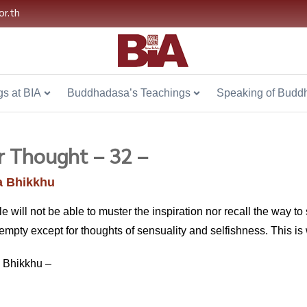
or.th
s at BIA
Buddhadasa’s Teachings
Speaking of Budd
r Thought – 32 –
 Bhikkhu
 will not be able to muster the inspiration nor recall the way t
empty except for thoughts of sensuality and selfishness. This is 
 Bhikkhu –