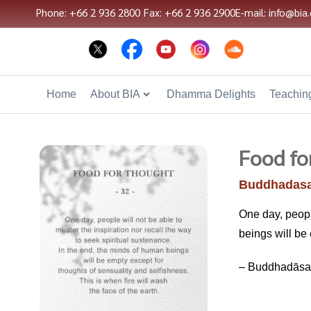
Phone: +66 2 936 2800
Fax: +66 2 936 2900
E-mail: info@bia.
Home
About BIA
Dhamma Delights
Teaching
Food fo
Buddhadasa
One day, people
beings will be 
– Buddhadāsa