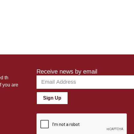
Receive news by email
ed th
f you are
Sign Up