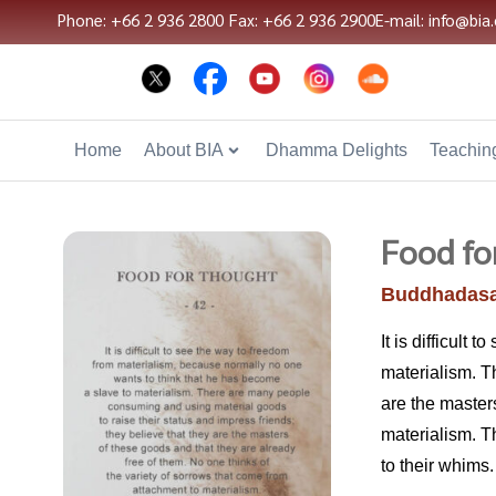
Phone: +66 2 936 2800
Fax: +66 2 936 2900
E-mail: info@bia.
Home
About BIA
Dhamma Delights
Teaching
Food fo
Buddhadasa
It is difficult
materialism. T
are the master
materialism. T
to their whims.