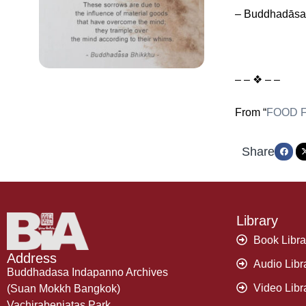
– Buddhadāsa
– – ❖ – –
From “
FOOD 
Share
Library
Book Libra
Address
Audio Libr
Buddhadasa Indapanno Archives
Video Libr
(Suan Mokkh Bangkok)
Vachirabenjatas Park