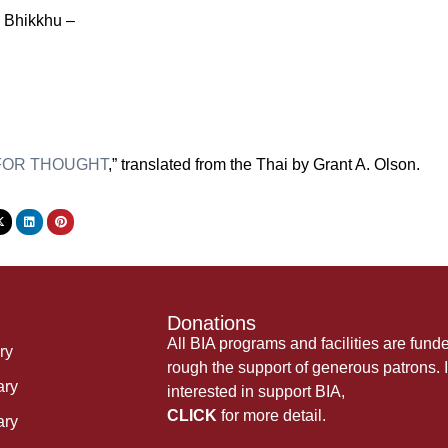
 Bhikkhu –
FOR THOUGHT
,” translated from the Thai by Grant A. Olson.
Donations
All BIA programs and facilities are fund
ry
rough the support of generous patrons. I
ary
interested in support BIA,
CLICK
for more detail.
ary