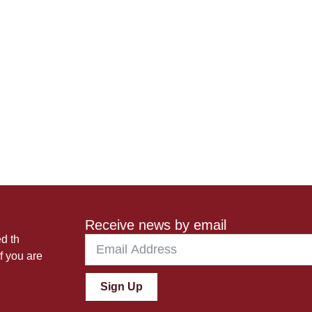
Receive news by email
ed th
f you are
Sign Up