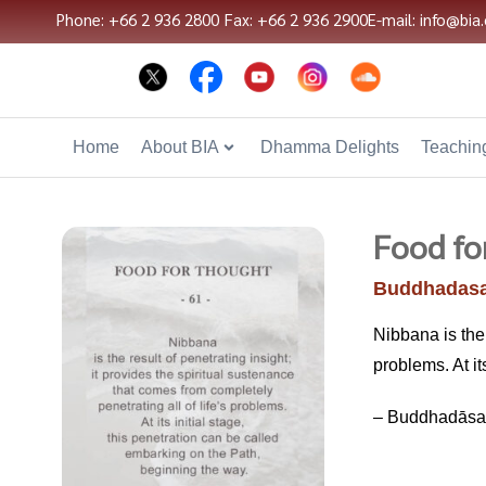
Phone: +66 2 936 2800
Fax: +66 2 936 2900
E-mail: info@bia.
Home
About BIA
Dhamma Delights
Teaching
Food fo
Buddhadasa
Nibbana is the 
problems. At it
– Buddhadāsa