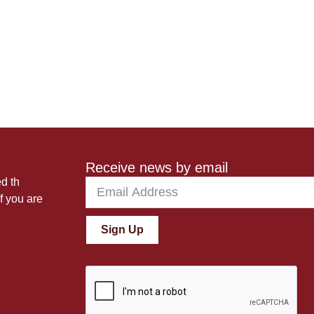
Receive news by email
ed th
f you are
Sign Up