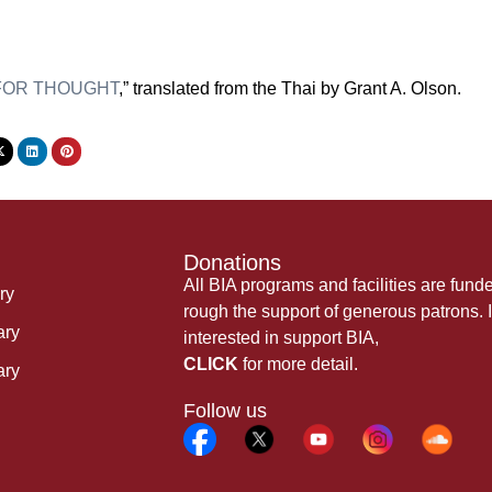
FOR THOUGHT
,” translated from the Thai by Grant A. Olson.
Donations
All BIA programs and facilities are fund
ry
rough the support of generous patrons. I
ary
interested in support BIA,
CLICK
for more detail.
ary
Follow us