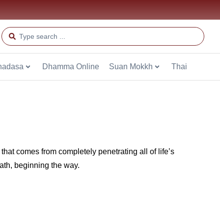
hadasa
Dhamma Online
Suan Mokkh
Thai
 that comes from completely penetrating all of life’s
Path, beginning the way.