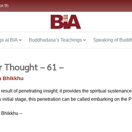
or.th
s at BIA
Buddhadasa’s Teachings
Speaking of Budd
r Thought – 61 –
 Bhikkhu
result of penetrating insight; it provides the spiritual sustenance
s initial stage, this penetration can be called embarking on the 
 Bhikkhu –