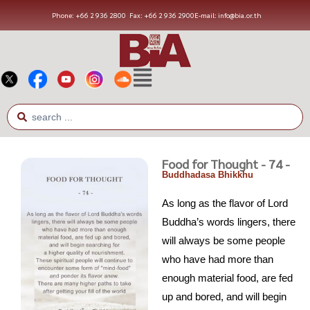
Phone: +66 2 936 2800
Fax: +66 2 936 2900
E-mail: info@bia.or.th
Food for Thought - 74 -
Buddhadasa Bhikkhu
As long as the flavor of Lord
Buddha’s words lingers, there
will always be some people
who have had more than
enough material food, are fed
up and bored, and will begin