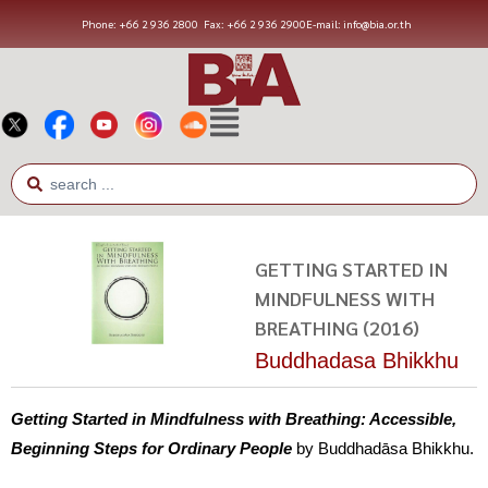
Phone: +66 2 936 2800
Fax: +66 2 936 2900
E-mail: info@bia.or.th
GETTING STARTED IN
MINDFULNESS WITH
BREATHING (2016)
Buddhadasa Bhikkhu
Getting Started in Mindfulness with Breathing: Accessible,
Beginning Steps for Ordinary People
by Buddhadāsa Bhikkhu.