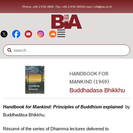
Phone: +66 2 936 2800
Fax: +66 2 936 2900
E-mail: info@bia.or.th
HANDBOOK FOR
MANKIND (1969)
Buddhadasa Bhikkhu
Handbook for Mankind: Principles of Buddhism explained
by
Buddhadāsa Bhikkhu.
Résumé of the series of Dhamma lectures delivered to