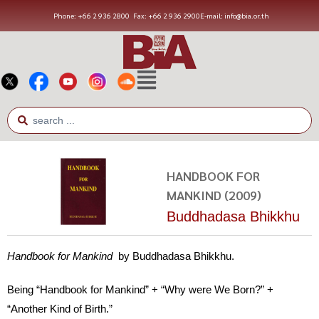
Phone: +66 2 936 2800
Fax: +66 2 936 2900
E-mail: info@bia.or.th
HANDBOOK FOR
MANKIND (2009)
Buddhadasa Bhikkhu
Handbook for Mankind
by Buddhadasa Bhikkhu.
Being “Handbook for Mankind” + “Why were We Born?” +
“Another Kind of Birth.”