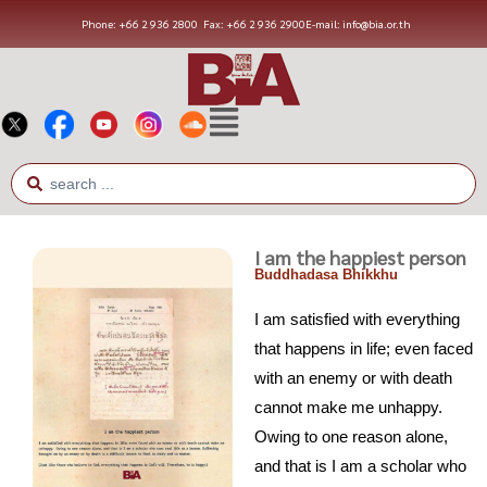
Phone: +66 2 936 2800
Fax: +66 2 936 2900
E-mail: info@bia.or.th
I am the happiest person
Buddhadasa Bhikkhu
I am satisfied with everything
that happens in life; even faced
with an enemy or with death
cannot make me unhappy.
Owing to one reason alone,
and that is I am a scholar who