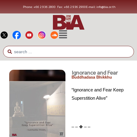
Phone: +66 2 936 2800
Fax: +66 2 936 2900
E-mail: info@bia.or.th
Ignorance and Fear
Buddhadasa Bhikkhu
“Ignorance and Fear Keep
Superstition Alive”
– – ❖ – –