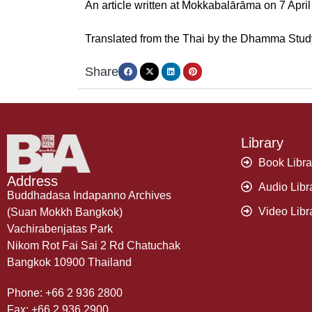
An article written at Mokkabalārāma on 7 April
Translated from the Thai by the Dhamma Study &
Share
Library
Book Libra
Address
Audio Libr
Buddhadasa Indapanno Archives
Video Libr
(Suan Mokkh Bangkok)
Vachirabenjatas Park
Nikom Rot Fai Sai 2 Rd Chatuchak
Bangkok 10900 Thailand
Phone: +66 2 936 2800
Fax: +66 2 936 2900