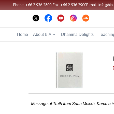
Phone: +66 2 936 2800
Fax: +66 2 936 2900
E-mail: info@bia.
Home
About BIA
Dhamma Delights
Teaching
Message of Truth from Suan Mokkh: Kamma 