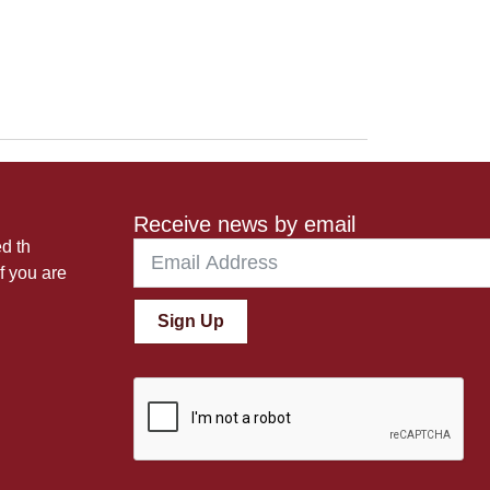
Receive news by email
ed th
f you are
Sign Up