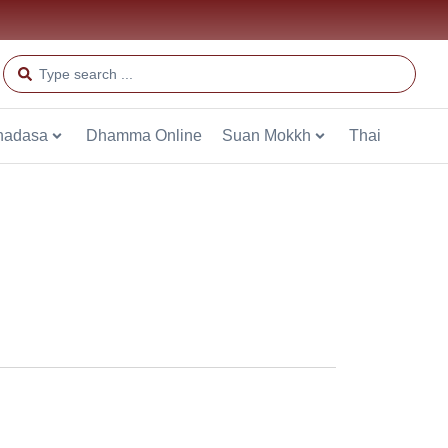
hadasa
Dhamma Online
Suan Mokkh
Thai