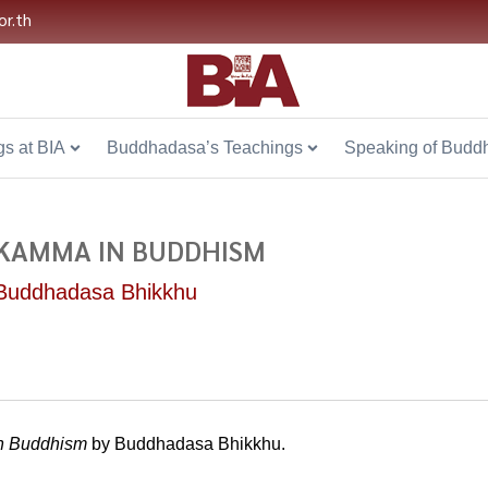
or.th
s at BIA
Buddhadasa’s Teachings
Speaking of Budd
KAMMA IN BUDDHISM
Buddhadasa Bhikkhu
in Buddhism
by Buddhadasa Bhikkhu.