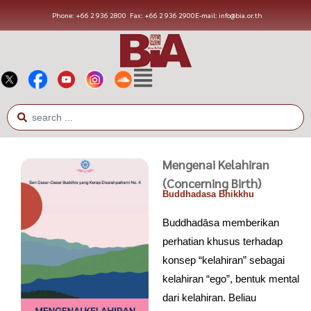
Phone: +66 2 936 2800
Fax: +66 2 936 2900
E-mail: info@bia.or.th
Mengenai Kelahiran
(Concerning Birth)
Buddhadasa Bhikkhu
Buddhadāsa memberikan
perhatian khusus terhadap
konsep “kelahiran” sebagai
kelahiran “ego”, bentuk mental
dari kelahiran. Beliau