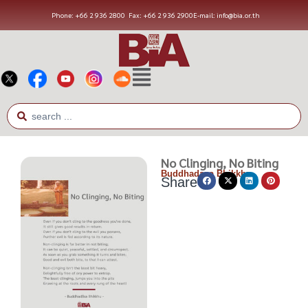
Phone: +66 2 936 2800
Fax: +66 2 936 2900
E-mail: info@bia.or.th
No Clinging, No Biting
Buddhadasa Bhikkhu
Share