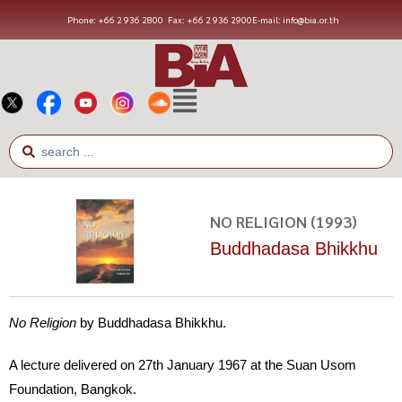
Phone: +66 2 936 2800
Fax: +66 2 936 2900
E-mail: info@bia.or.th
NO RELIGION (1993)
Buddhadasa Bhikkhu
No Religion
by Buddhadasa Bhikkhu.
A lecture delivered on 27th January 1967 at the Suan Usom
Foundation, Bangkok.