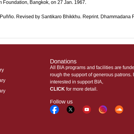
 Foundation, Bangkok, on 27 Jan. 1967.
u Puñño. Revised by Santikaro Bhikkhu. Reprint. Dhammadana Fou
Donations
All BIA programs and facilities are fund
ry
rough the support of generous patrons. I
ary
interested in support BIA,
CLICK
for more detail.
ary
Follow us