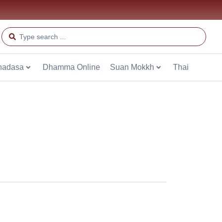
hadasa
Dhamma Online
Suan Mokkh
Thai