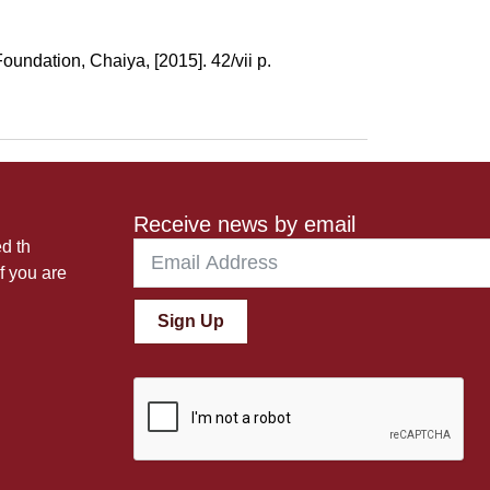
ndation, Chaiya, [2015]. 42/vii p.
Receive news by email
ed th
f you are
Sign Up