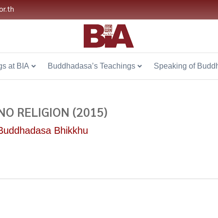
or.th
s at BIA
Buddhadasa’s Teachings
Speaking of Budd
NO RELIGION (2015)
Buddhadasa Bhikkhu