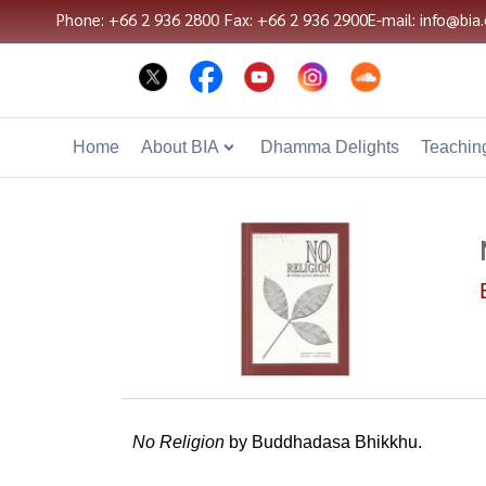
Phone: +66 2 936 2800
Fax: +66 2 936 2900
E-mail: info@bia.
Home
About BIA
Dhamma Delights
Teaching
No Religion
by Buddhadasa Bhikkhu.