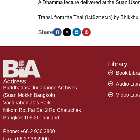
A Dhamma lecture delivered at the Suan Usom
Transl. from the Thai (ไม่มีศาสนา) by Bhikkh
Share
Library
Book Libra
Address
Audio Libr
Buddhadasa Indapanno Archives
Video Libr
(Suan Mokkh Bangkok)
Vachirabenjatas Park
Nikom Rot Fai Sai 2 Rd Chatuchak
Bangkok 10900 Thailand
Phone: +66 2 936 2800
Fax: +66 2 936 2900