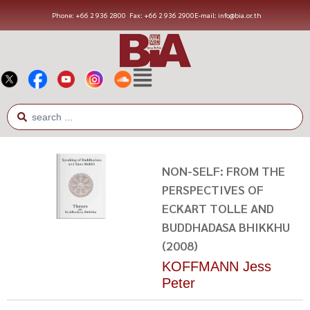
Phone: +66 2 936 2800
Fax: +66 2 936 2900
E-mail: info@bia.or.th
NON-SELF: FROM THE
PERSPECTIVES OF
ECKART TOLLE AND
BUDDHADASA BHIKKHU
(2008)
KOFFMANN Jess
Peter