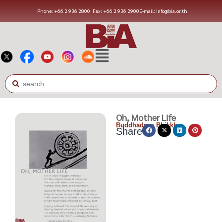
Phone: +66 2 936 2800
Fax: +66 2 936 2900
E-mail: info@bia.or.th
Oh, Mother Life
Buddhadasa Bhikkhu
Share