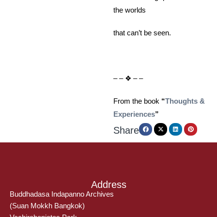
the worlds
that can’t be seen.
จัดการ การอนุญาตใช้งาน
Cookies
– – ❖ – –
เว็บไซต์
https://main.bia.or.th
มีการใช้งานเทคโนโลยีคุกกี้ หรือ
เทคโนโลยีอื่นที่มีลักษณะใกล้เคียงกันกับคุกกี้ บนเว็บไซต์ของเรา
โปรดศึกษา นโยบายการใช้คุกกี้ และ นโยบายความเป็นส่วนตัวของ
From the book
“
Thoughts &
ข้อมูล ก่อนใช้บริการเว็บไซต์ ได้ที่ลิงค์ด้านล่าง
Experiences
”
Share
Manage options
ยอมรับ
ปฏิเสธ
Address
Buddhadasa Indapanno Archives
Cookies Policy
Privacy Policy
(Suan Mokkh Bangkok)