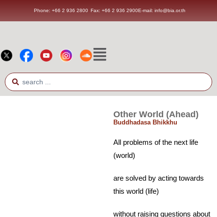
Phone: +66 2 936 2800
Fax: +66 2 936 2900
E-mail: info@bia.or.th
Other World (Ahead)
Buddhadasa Bhikkhu
All problems of the next life
(world)
are solved by acting towards
this world (life)
without raising questions about