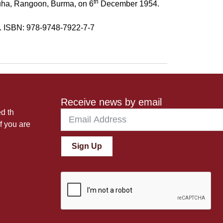
th
guha, Rangoon, Burma, on 6
December 1954.
0. ISBN: 978-9748-7922-7-7
Receive news by email
ed th
f you are
Sign Up