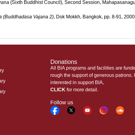
gayana (Sixth Buddhist Council), Second Session, Mahapasana
a (Buddhadasa Vajana 2)
, Dok Mokkh, Bangkok, pp. 8-91, 200
Donations
All BIA programs and facilities are fund
ry
rough the support of generous patrons. I
ary
interested in support BIA,
CLICK
for more detail.
ary
Follow us