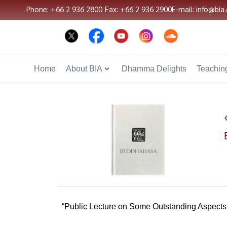
Phone: +66 2 936 2800
Fax: +66 2 936 2900
E-mail: info@bia.
Home
About BIA
Dhamma Delights
Teaching
“Public Lecture on Some Outstanding Aspects