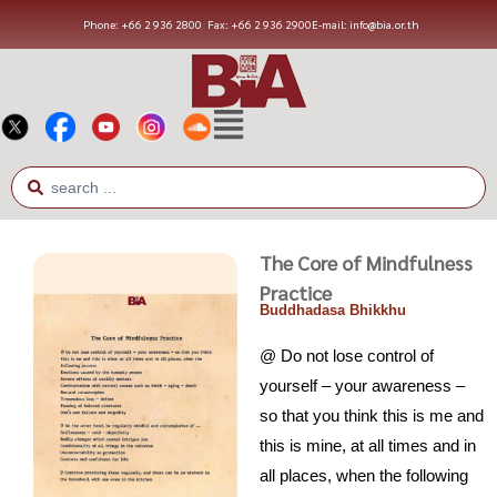
Phone: +66 2 936 2800
Fax: +66 2 936 2900
E-mail: info@bia.or.th
The Core of Mindfulness
Practice
Buddhadasa Bhikkhu
@ Do not lose control of
yourself – your awareness –
so that you think this is me and
this is mine, at all times and in
all places, when the following