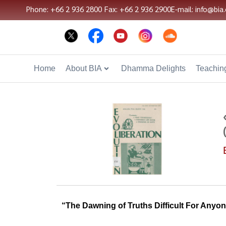
Phone: +66 2 936 2800
Fax: +66 2 936 2900
E-mail: info@bia.
Home
About BIA
Dhamma Delights
Teaching
“The Dawning of Truths Difficult For Anyone