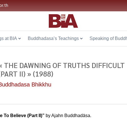
or.th
s at BIA
Buddhadasa’s Teachings
Speaking of Budd
« THE DAWNING OF TRUTHS DIFFICULT
(PART II) » (1988)
Buddhadasa Bhikkhu
 To Believe (Part II)”
by Ajahn Buddhadāsa.