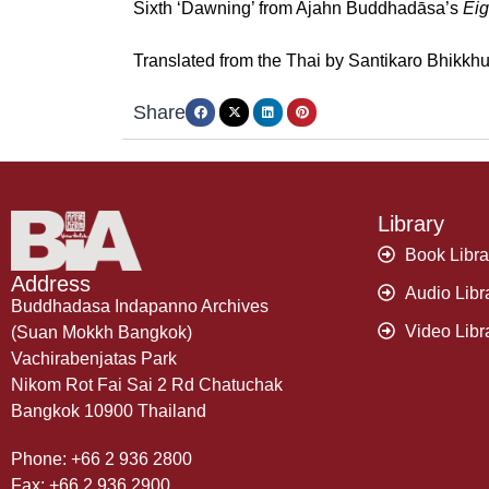
Sixth ‘Dawning’ from Ajahn Buddhadāsa’s
Eig
Translated from the Thai by Santikaro Bhikkhu
Share
Library
Book Libra
Address
Audio Libr
Buddhadasa Indapanno Archives
Video Libr
(Suan Mokkh Bangkok)
Vachirabenjatas Park
Nikom Rot Fai Sai 2 Rd Chatuchak
Bangkok 10900 Thailand
Phone: +66 2 936 2800
Fax: +66 2 936 2900