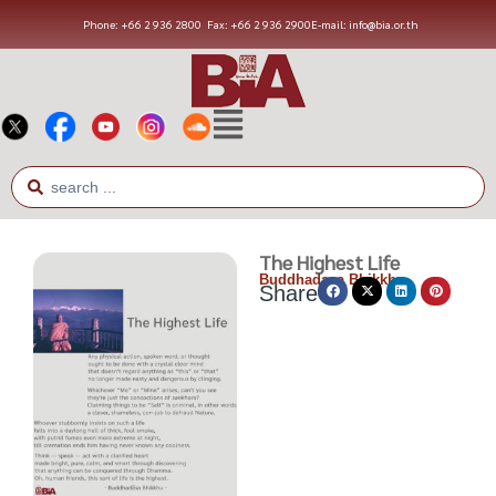
Phone: +66 2 936 2800
Fax: +66 2 936 2900
E-mail: info@bia.or.th
The Highest Life
Buddhadasa Bhikkhu
Share