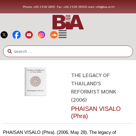
Phone: +66 2 936 2800
Fax: +66 2 936 2900
E-mail: info@bia.or.th
THE LEGACY OF
THAILAND'S
REFORMIST MONK
(2006)
PHAISAN VISALO
(Phra)
PHAISAN VISALO (Phra). (2006, May 28). The legacy of