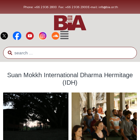
Phone: +66 2 936 2800
Fax: +66 2 936 2900
E-mail: info@bia.or.th
Suan Mokkh International Dharma Hermitage
(IDH)